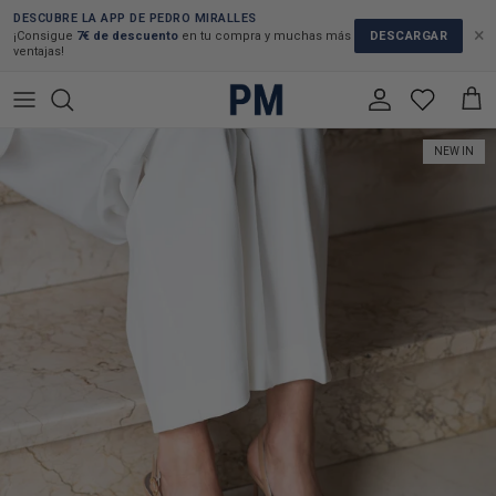
Skip to content
DESCUBRE LA APP DE PEDRO MIRALLES
×
DESCARGAR
¡Consigue
7€ de descuento
en tu compra y muchas más
ventajas!
Account
Cart
Skip to product information
NEW IN