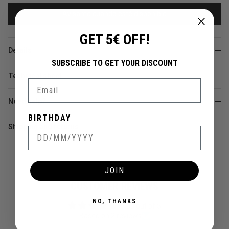
Avísame cuando esté disponible
GET 5€ OFF!
Details
SUBSCRIBE TO GET YOUR DISCOUNT
Technical sheet
Email
Need help?
BIRTHDAY
Shipping and returns
JOIN
CUSTOMER REVIEWS
NO, THANKS
5.00 out of 5
Based on 2 reviews