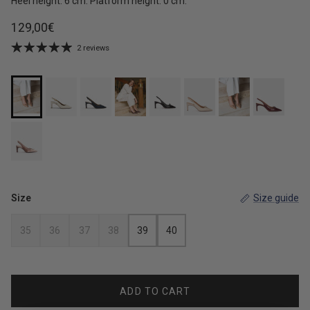
Heel height: 6 cm. Platform height: 0 cm.
Regular price
129,00€
2 reviews
Size
Size guide
35
36
37
38
39
40
ADD TO CART