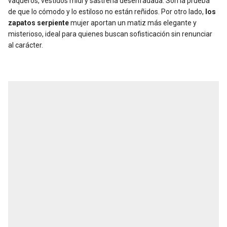
vaqueros, vestidos midi y sastrería desenfadada. Son la prueba
de que lo cómodo y lo estiloso no están reñidos. Por otro lado,
los
zapatos serpiente
mujer aportan un matiz más elegante y
misterioso, ideal para quienes buscan sofisticación sin renunciar
al carácter.